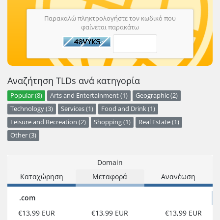
Παρακαλώ πληκτρολογήστε τον κωδικό που
φαίνεται παρακάτω
Αναζήτηση TLDs ανά κατηγορία
Popular (8)
Arts and Entertainment (1)
Geographic (2)
Technology (3)
Services (1)
Food and Drink (1)
Leisure and Recreation (2)
Shopping (1)
Real Estate (1)
Other (3)
Domain
Καταχώρηση
Μεταφορά
Ανανέωση
.com
€13,99 EUR
€13,99 EUR
€13,99 EUR