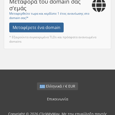
Μεταφορά του domain σας
σ'εμάς
Μεταφερθείτε τωρα και κερδίστε 1 έτος ανανέωσης στο
domain σας!*
Μεταφέρετε ένα domain
* Εξαιρούντα συγκεκριμένα TLDs και πρόσφατα ανανεωμένα
domains
Ελληνικά / € EUR
Επικοινωνία
Copyright © 2026 ClickMyWay. Με την επιφύλαξη παντός